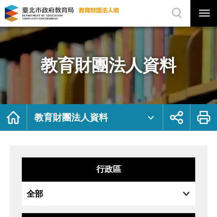
展
開
網
選
站
單
搜
開
尋
關
教
網
育
站
財
主
團
選
法
單
人
資
教育財團法人資料
料
｜
臺
北
市
政
府
教
育
局
首
展
列
教
頁
開
印
教育財團法人資料
育
社
財
群
團
按
法
鈕
人
網
行政區