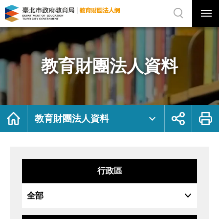
展
開
網
選
站
單
搜
開
尋
關
教
網
育
站
財
主
團
選
法
單
人
資
教育財團法人資料
料
｜
臺
北
市
政
府
教
育
局
首
展
列
教
頁
開
印
教育財團法人資料
育
社
財
群
團
按
法
鈕
人
網
行政區