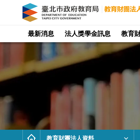
教
育
財
團
法
人
資
料
｜
網
臺
站
最新消息
法人獎學金訊息
教育
北
主
市
選
政
單
府
教
育
局
教
育
財
團
法
人
網
首
頁
教育財團法人資料