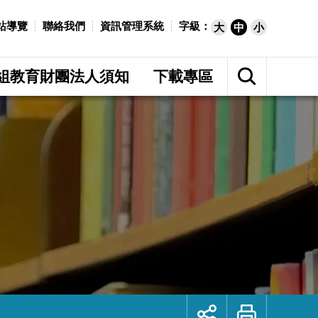
站導覽
聯絡我們
資訊管理系統
字級：
大
中
小
展
開
組教育財團法人須知
下載專區
網
站
搜
尋
展
列
開
印
社