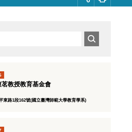
群
按
鈕
搜
尋
5
馥茗教授教育基金會
東路1段162號(國立臺灣師範大學教育學系)
7