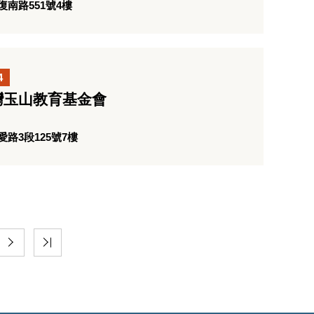
南路551號4樓
4
灣玉山教育基金會
路3段125號7樓