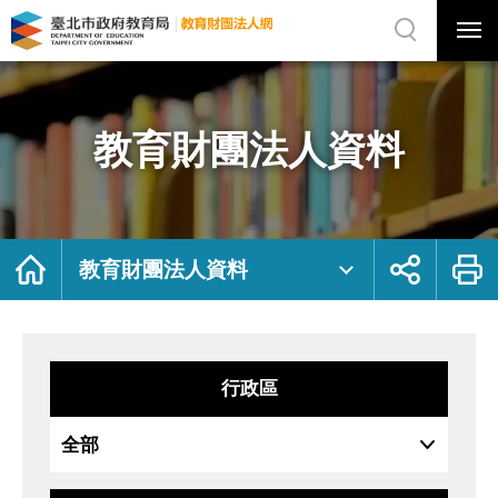
展
開
網
選
站
單
搜
開
尋
關
教
網
育
站
財
主
團
選
法
單
人
資
教育財團法人資料
料
｜
臺
北
市
政
府
教
育
局
首
展
列
教
頁
開
印
教育財團法人資料
育
社
財
群
團
按
法
鈕
人
網
行政區