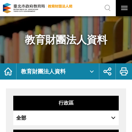
展
開
網
選
站
單
搜
開
尋
關
教
網
育
站
財
主
團
選
法
單
人
資
教育財團法人資料
料
｜
臺
北
市
政
府
教
育
局
首
展
列
教
頁
開
印
教育財團法人資料
育
社
財
群
團
按
法
鈕
人
網
行政區