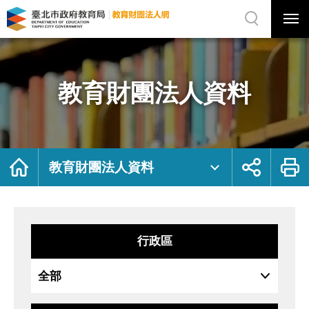
展
開
網
選
站
單
搜
開
尋
關
教
網
育
站
財
主
團
選
法
單
人
資
教育財團法人資料
料
｜
臺
北
市
政
府
教
育
局
首
展
列
教
頁
開
印
教育財團法人資料
育
社
財
群
團
按
法
鈕
人
網
行政區