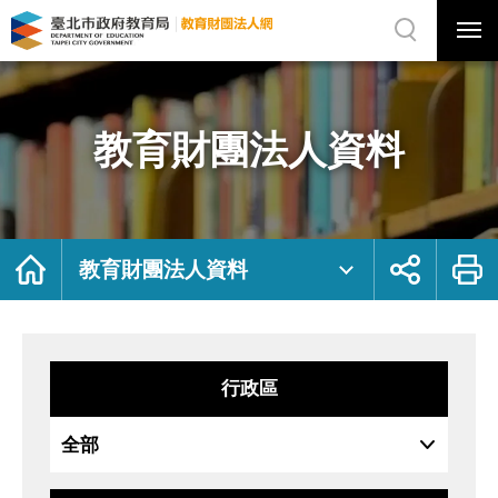
展
開
網
選
站
單
搜
開
尋
關
教
網
育
站
財
主
團
選
法
單
人
資
教育財團法人資料
料
｜
臺
北
市
政
府
教
育
局
首
展
列
教
頁
開
印
教育財團法人資料
育
社
財
群
團
按
法
鈕
人
網
行政區