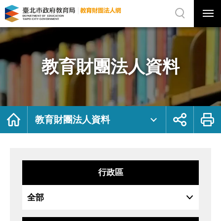
展
開
網
選
站
單
搜
開
尋
關
教
網
育
站
財
主
團
選
法
單
人
資
教育財團法人資料
料
｜
臺
北
市
政
府
教
育
局
首
展
列
教
頁
開
印
教育財團法人資料
育
社
財
群
團
按
法
鈕
人
網
行政區