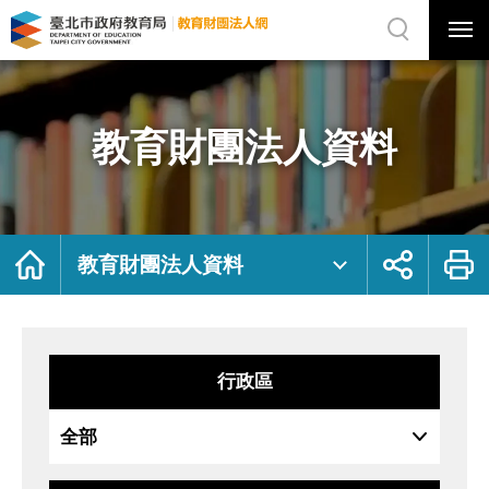
展
開
網
選
站
單
搜
開
尋
關
教
網
育
站
財
主
團
選
法
單
人
資
教育財團法人資料
料
｜
臺
北
市
政
府
教
育
局
首
展
列
教
頁
開
印
教育財團法人資料
育
社
財
群
團
按
法
鈕
人
網
行政區