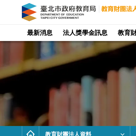
教
育
財
團
法
人
資
料
｜
網
臺
站
最新消息
法人獎學金訊息
教育
北
主
市
選
政
單
府
教
育
局
教
育
財
團
法
人
網
首
頁
教育財團法人資料