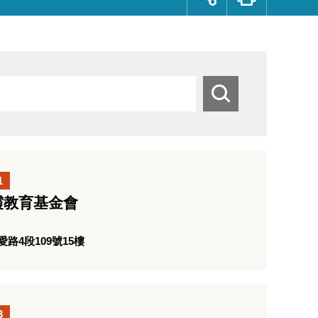
群
按
鈕
搜
尋
1
霞教育基金會
路4段109號15樓
3