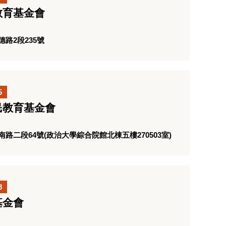
教育基金會
路2段235號
5
民教育基金會
二段64號(政治大學綜合院館北棟五樓270503室)
8
基金會