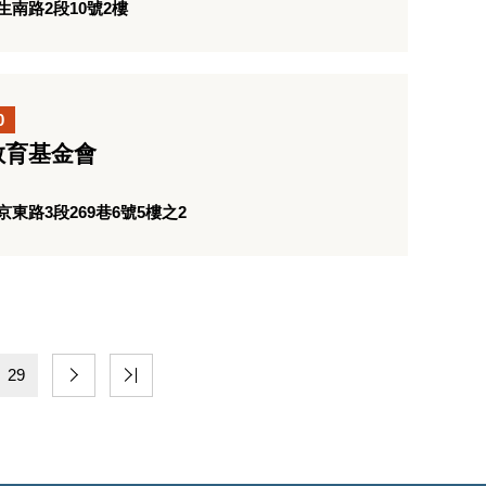
南路2段10號2樓
0
教育基金會
東路3段269巷6號5樓之2
29