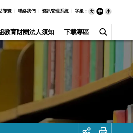
站導覽
聯絡我們
資訊管理系統
字級：
大
中
小
展
開
組教育財團法人須知
下載專區
網
站
搜
尋
展
列
開
印
社