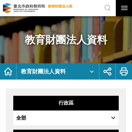
展
開
網
選
站
單
搜
開
尋
關
教
網
育
站
財
主
團
選
法
單
人
資
教育財團法人資料
料
｜
臺
北
市
政
府
教
育
局
首
展
列
教
頁
開
印
教育財團法人資料
育
社
財
群
團
按
法
鈕
人
網
行政區