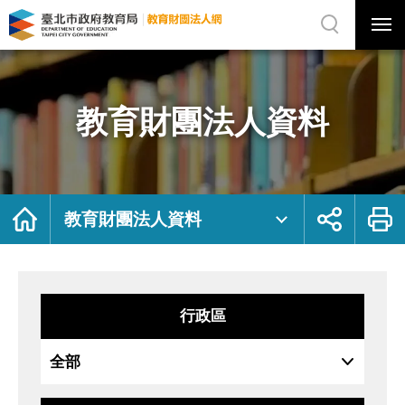
展
開
網
選
站
單
搜
開
尋
關
教
網
育
站
財
主
團
選
法
單
人
資
教育財團法人資料
料
｜
臺
北
市
政
府
教
育
局
首
展
列
教
頁
開
印
教育財團法人資料
育
社
財
群
團
按
法
鈕
人
網
行政區