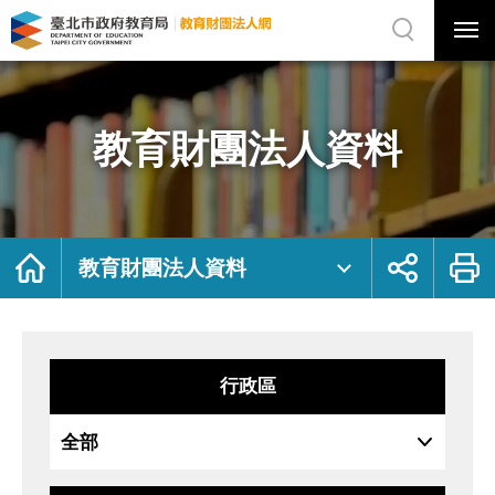
展
開
網
選
站
單
搜
開
尋
關
教
網
育
站
財
主
團
選
法
單
人
資
教育財團法人資料
料
｜
臺
北
市
政
府
教
育
局
首
展
列
教
頁
開
印
教育財團法人資料
育
社
財
群
團
按
法
鈕
人
網
行政區