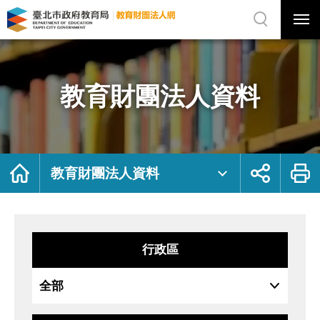
展
開
網
選
站
單
搜
開
尋
關
教
網
育
站
財
主
團
選
法
單
人
資
教育財團法人資料
料
｜
臺
北
市
政
府
教
育
局
首
展
列
教
頁
開
印
教育財團法人資料
育
社
財
群
團
按
法
鈕
人
網
行政區