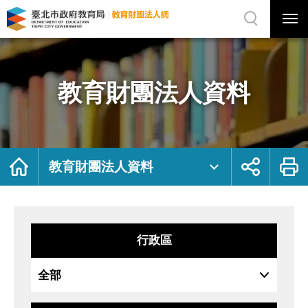
展
開
網
選
站
單
搜
開
尋
關
教
網
育
站
財
主
團
選
法
單
人
資
教育財團法人資料
料
｜
臺
北
市
政
府
教
育
局
首
展
列
教
頁
開
印
教育財團法人資料
育
社
財
群
團
按
法
鈕
人
網
行政區