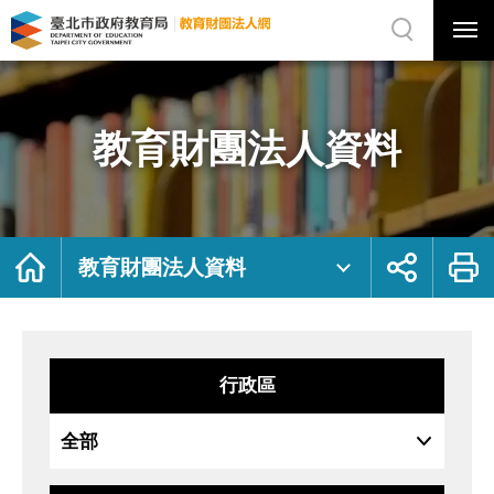
展
開
網
選
站
單
搜
開
尋
關
教
網
育
站
財
主
團
選
法
單
人
資
教育財團法人資料
料
｜
臺
北
市
政
府
教
育
局
首
展
列
教
頁
開
印
教育財團法人資料
育
社
財
群
團
按
法
鈕
人
網
行政區