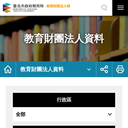
展
開
網
選
站
單
搜
開
尋
關
教
網
育
站
財
主
團
選
法
單
人
資
教育財團法人資料
料
｜
臺
北
市
政
府
教
育
局
首
展
列
教
頁
開
印
教育財團法人資料
育
社
財
群
團
按
法
鈕
人
網
行政區