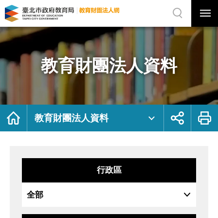
展
開
網
選
站
單
搜
開
尋
關
教
網
育
站
財
主
團
選
法
單
人
資
教育財團法人資料
料
｜
臺
北
市
政
府
教
育
局
首
展
列
教
頁
開
印
教育財團法人資料
育
社
財
群
團
按
法
鈕
人
網
行政區