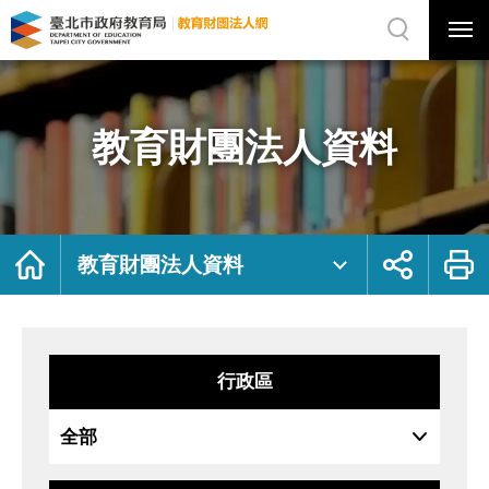
展
開
網
選
站
單
搜
開
尋
關
教
網
育
站
財
主
團
選
法
單
人
資
教育財團法人資料
料
｜
臺
北
市
政
府
教
育
局
首
展
列
教
頁
開
印
教育財團法人資料
育
社
財
群
團
按
法
鈕
人
網
行政區