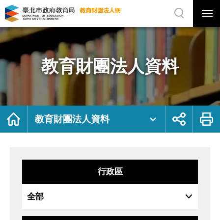
展
開
網
選
站
單
搜
開
尋
關
教
網
育
站
財
主
團
選
法
單
人
資
教育財團法人資料
料
｜
臺
北
市
政
府
教
育
局
首
展
列
教
頁
開
印
教育財團法人資料
育
社
財
群
團
按
法
鈕
人
網
行政區