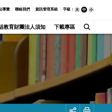
站導覽
聯絡我們
資訊管理系統
字級：
大
中
小
展
開
組教育財團法人須知
下載專區
網
站
搜
尋
展
列
開
印
社