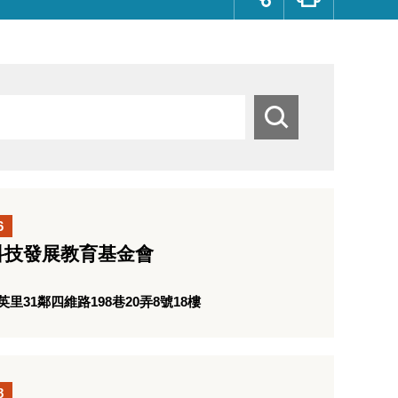
群
按
鈕
搜
尋
6
科技發展教育基金會
31鄰四維路198巷20弄8號18樓
8