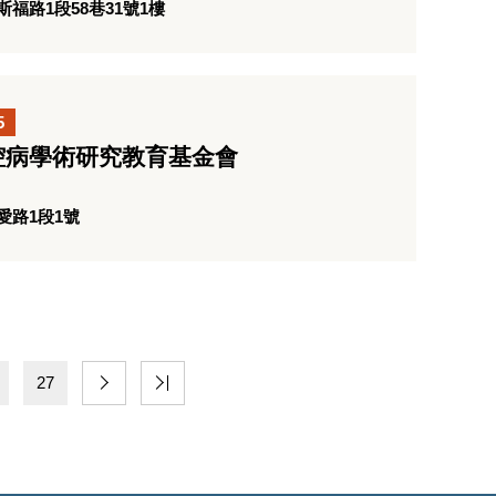
福路1段58巷31號1樓
5
腔病學術研究教育基金會
愛路1段1號
27