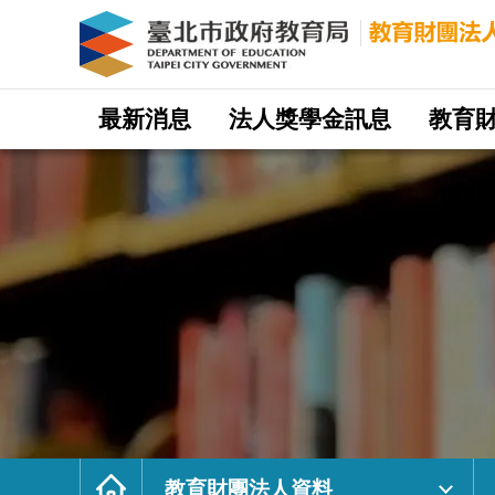
教
育
財
團
法
人
資
料
｜
網
臺
站
最新消息
法人獎學金訊息
教育
北
主
市
選
政
單
府
教
育
局
教
育
財
團
法
人
網
首
頁
教育財團法人資料