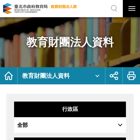
展
開
網
選
站
單
搜
開
尋
關
教
網
育
站
財
主
團
選
法
單
人
資
教育財團法人資料
料
｜
臺
北
市
政
府
教
育
局
首
展
列
教
頁
開
印
教育財團法人資料
育
社
財
群
團
按
法
鈕
人
網
行政區