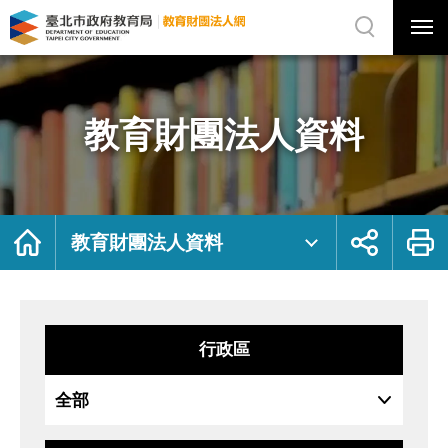
展
開
網
選
站
單
搜
開
尋
關
教
網
育
站
財
主
團
選
法
單
人
資
教育財團法人資料
料
｜
臺
北
市
政
府
教
育
局
首
展
列
教
頁
開
印
教育財團法人資料
育
社
財
群
團
按
法
鈕
人
網
行政區