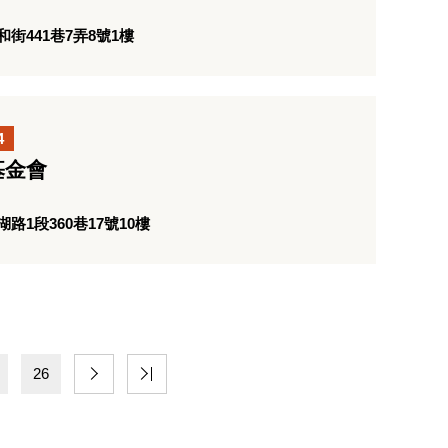
街441巷7弄8號1樓
4
基金會
1段360巷17號10樓
26