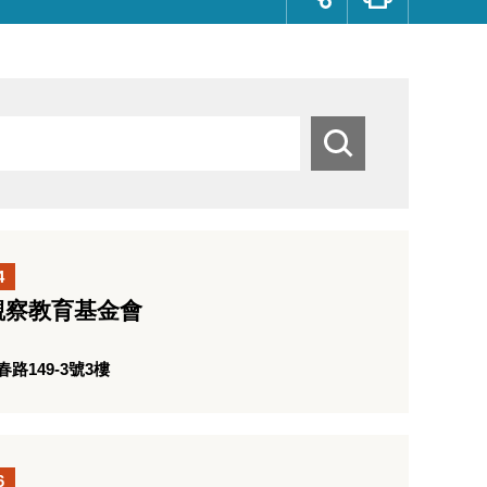
群
按
鈕
搜
尋
4
觀察教育基金會
149-3號3樓
6