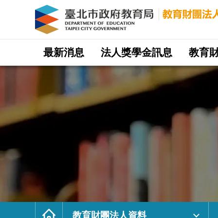
教
育
財
團
法
人
資
料
｜
網
臺
站
最新消息
法人獎學金訊息
教育
北
主
市
選
政
單
府
教
育
局
教
育
財
團
法
人
網
首
頁
教育財團法人資料