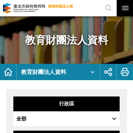
展
開
網
選
站
單
搜
開
尋
關
教
網
育
站
財
主
團
選
法
單
人
資
教育財團法人資料
料
｜
臺
北
市
政
府
教
育
局
首
展
列
教
頁
開
印
教育財團法人資料
育
社
財
群
團
按
法
鈕
人
網
行政區