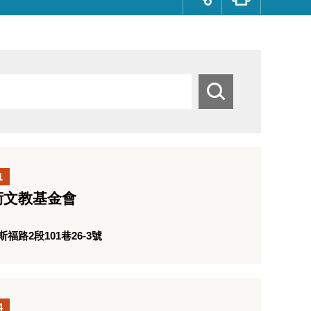
群
按
鈕
搜
尋
1
術文教基金會
路2段101巷26-3號
4