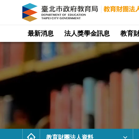
教
育
財
團
法
人
資
料
｜
網
臺
站
最新消息
法人獎學金訊息
教育
北
主
市
選
政
單
府
教
育
局
教
育
財
團
法
人
網
首
頁
教育財團法人資料