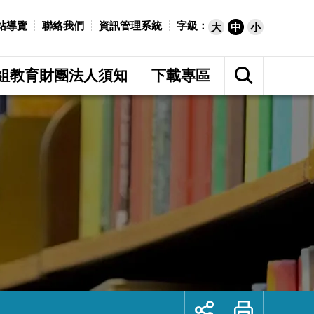
站導覽
聯絡我們
資訊管理系統
字級：
大
中
小
展
開
組教育財團法人須知
下載專區
網
站
搜
尋
展
列
開
印
社