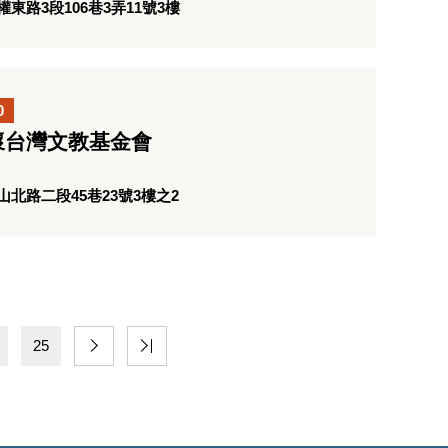
路3段106巷3弄11號3樓
0
懷台灣文教基金會
北路二段45巷23號3樓之2
25