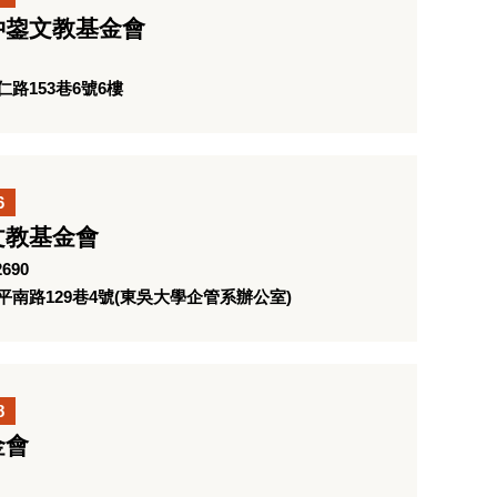
仲鋆文教基金會
路153巷6號6樓
6
文教基金會
690
南路129巷4號(東吳大學企管系辦公室)
8
金會