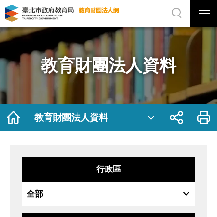
展
開
網
選
站
單
搜
開
尋
關
教
網
育
站
財
主
團
選
法
單
人
資
教育財團法人資料
料
｜
臺
北
市
政
府
教
育
局
首
展
列
教
頁
開
印
教育財團法人資料
育
社
財
群
團
按
法
鈕
人
網
行政區