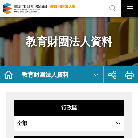
展
開
網
選
站
單
搜
開
尋
關
教
網
育
站
財
主
團
選
法
單
人
資
教育財團法人資料
料
｜
臺
北
市
政
府
教
育
局
首
展
列
教
頁
開
印
教育財團法人資料
育
社
財
群
團
按
法
鈕
人
網
行政區