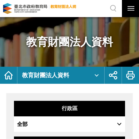
展
開
網
選
站
單
搜
開
尋
關
教
網
育
站
財
主
團
選
法
單
人
資
教育財團法人資料
料
｜
臺
北
市
政
府
教
育
局
首
展
列
教
頁
開
印
教育財團法人資料
育
社
財
群
團
按
法
鈕
人
網
行政區