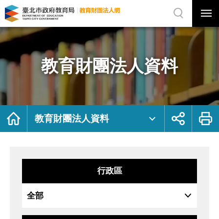
展
開
網
選
站
單
搜
開
尋
關
教
網
育
站
財
主
團
選
法
單
人
資
教育財團法人資料
料
｜
臺
北
市
政
府
教
育
局
首
展
列
教
頁
開
印
教育財團法人資料
育
社
財
群
團
按
法
鈕
人
網
行政區