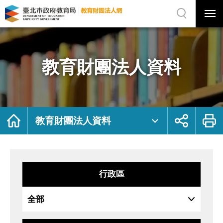
展
開
網
選
站
單
搜
開
尋
關
教
網
育
站
財
主
團
選
法
單
人
資
教育財團法人資料
料
｜
臺
北
市
政
府
教
育
局
首
展
列
教
頁
開
印
教育財團法人資料
育
社
財
群
團
按
法
鈕
人
網
行政區