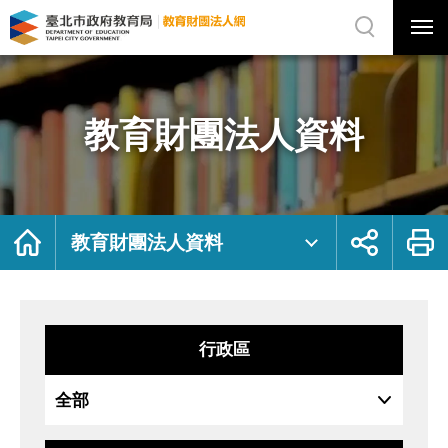
展
開
網
選
站
單
搜
開
尋
關
教
網
育
站
財
主
團
選
法
單
人
資
教育財團法人資料
料
｜
臺
北
市
政
府
教
育
局
首
展
列
教
頁
開
印
教育財團法人資料
育
社
財
群
團
按
法
鈕
人
網
行政區