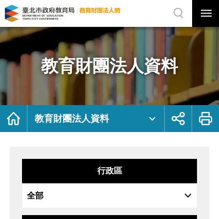
展
開
網
選
站
單
搜
開
尋
關
教
網
育
站
財
主
團
選
法
單
人
資
教育財團法人資料
料
｜
臺
北
市
政
府
教
育
局
首
展
列
教
頁
開
印
教育財團法人資料
育
社
財
群
團
按
法
鈕
人
網
行政區