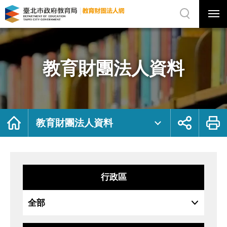
展
開
網
選
站
單
搜
開
尋
關
教
網
育
站
財
主
團
選
法
單
人
資
教育財團法人資料
料
｜
臺
北
市
政
府
教
育
局
首
展
列
教
頁
開
印
教育財團法人資料
育
社
財
群
團
按
法
鈕
人
網
行政區