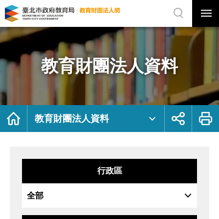
展
開
網
選
站
單
搜
開
尋
關
教
網
育
站
財
主
團
選
法
單
人
資
教育財團法人資料
料
｜
臺
北
市
政
府
教
育
局
首
展
列
教
頁
開
印
教育財團法人資料
育
社
財
群
團
按
法
鈕
人
網
行政區