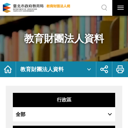
展
開
網
選
站
單
搜
開
尋
關
教
網
育
站
財
主
團
選
法
單
人
資
教育財團法人資料
料
｜
臺
北
市
政
府
教
育
局
首
展
列
教
頁
開
印
教育財團法人資料
育
社
財
群
團
按
法
鈕
人
網
行政區