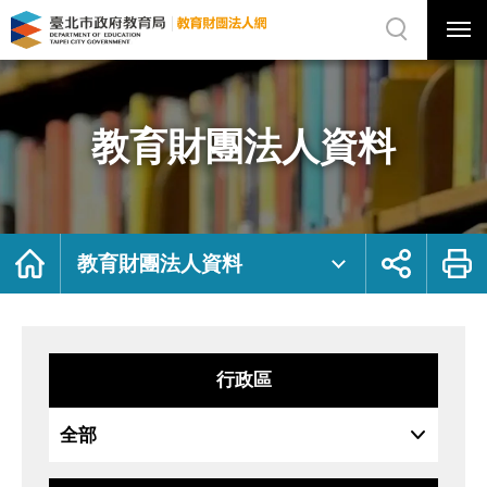
展
開
網
選
站
單
搜
開
尋
關
教
網
育
站
財
主
團
選
法
單
人
資
教育財團法人資料
料
｜
臺
北
市
政
府
教
育
局
首
展
列
教
頁
開
印
教育財團法人資料
育
社
財
群
團
按
法
鈕
人
網
行政區