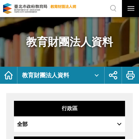
展
開
網
選
站
單
搜
開
尋
關
教
網
育
站
財
主
團
選
法
單
人
資
教育財團法人資料
料
｜
臺
北
市
政
府
教
育
局
首
展
列
教
頁
開
印
教育財團法人資料
育
社
財
群
團
按
法
鈕
人
網
行政區