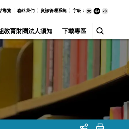
站導覽
聯絡我們
資訊管理系統
字級：
大
中
小
展
開
組教育財團法人須知
下載專區
網
站
搜
尋
展
列
開
印
社