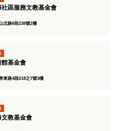
際社區服務文教基金會
北路6段238號2樓
0
術館基金會
東路4段218之7號3樓
3
海文教基金會