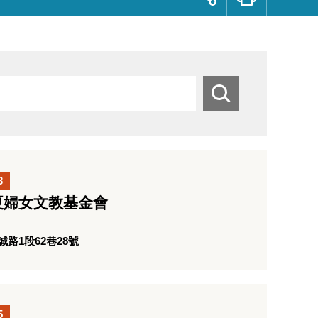
群
按
鈕
搜
尋
3
夏婦女文教基金會
路1段62巷28號
5