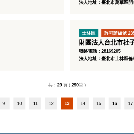
法人地址：臺北市萬華區開封
士林區
許可證編號 23
財團法人台北市社子
聯絡電話：28169205
法人地址：臺北市士林區倫等
共：
29
頁 (
290
筆 )
9
10
11
12
13
14
15
16
17