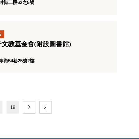
街二段62之5號
5
文教基金會(附設圖書館)
街54巷25號2樓
18