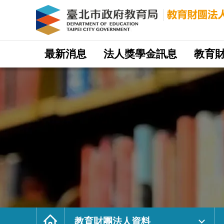
教
育
財
團
法
人
資
料
｜
網
臺
站
最新消息
法人獎學金訊息
教育
北
主
市
選
政
單
府
教
育
局
教
育
財
團
法
人
網
首
頁
教育財團法人資料