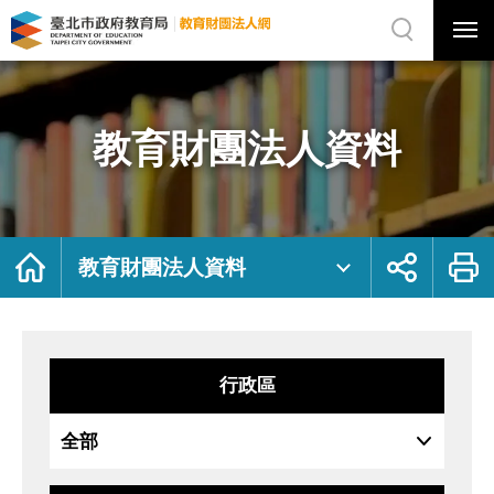
展
開
網
選
站
單
搜
開
尋
關
教
網
育
站
財
主
團
選
法
單
人
資
教育財團法人資料
料
｜
臺
北
市
政
府
教
育
局
首
展
列
教
頁
開
印
教育財團法人資料
育
社
財
群
團
按
法
鈕
人
網
行政區