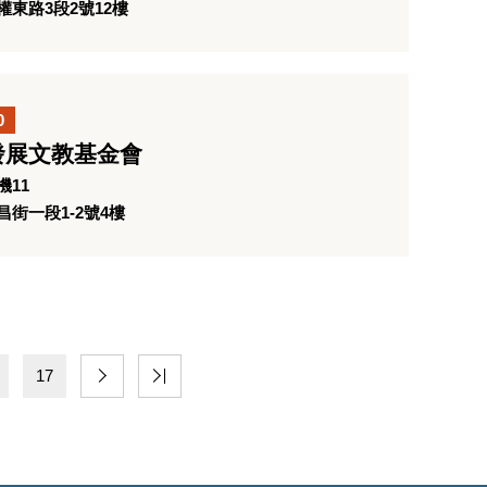
東路3段2號12樓
0
發展文教基金會
機11
街一段1-2號4樓
17