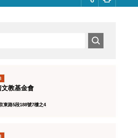
群
按
鈕
搜
尋
8
培文教基金會
東路5段188號7樓之4
3