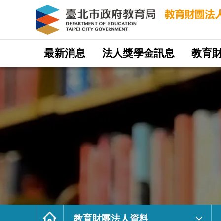
教
育
財
團
法
人
資
料
｜
網
臺
站
最新消息
法人獎學金訊息
教育
北
主
市
選
政
單
府
教
育
局
教
育
財
團
法
人
網
首
頁
教育財團法人資料