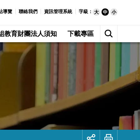
站導覽
聯絡我們
資訊管理系統
字級：
大
中
小
展
開
組教育財團法人須知
下載專區
網
站
搜
尋
展
列
開
印
社