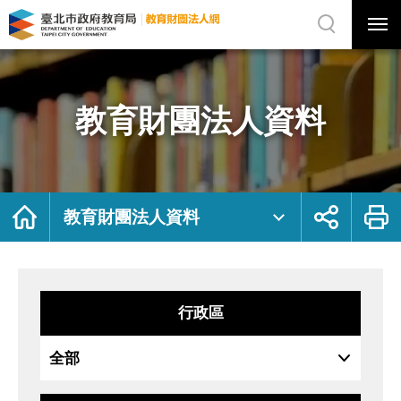
展
開
網
選
站
單
搜
開
尋
關
教
網
育
站
財
主
團
選
法
單
人
資
教育財團法人資料
料
｜
臺
北
市
政
府
教
育
局
首
展
列
教
頁
開
印
教育財團法人資料
育
社
財
群
團
按
法
鈕
人
網
行政區