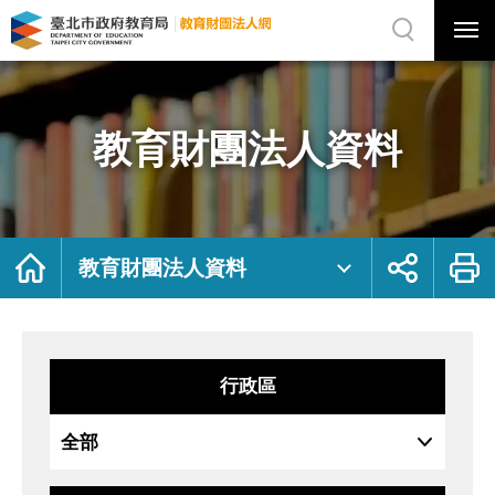
展
開
網
選
站
單
搜
開
尋
關
教
網
育
站
財
主
團
選
法
單
人
資
教育財團法人資料
料
｜
臺
北
市
政
府
教
育
局
首
展
列
教
頁
開
印
教育財團法人資料
育
社
財
群
團
按
法
鈕
人
網
行政區