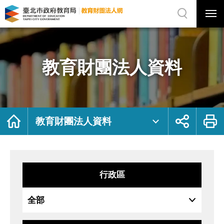
展
開
網
選
站
單
搜
開
尋
關
教
網
育
站
財
主
團
選
法
單
人
資
教育財團法人資料
料
｜
臺
北
市
政
府
教
育
局
首
展
列
教
頁
開
印
教育財團法人資料
育
社
財
群
團
按
法
鈕
人
網
行政區