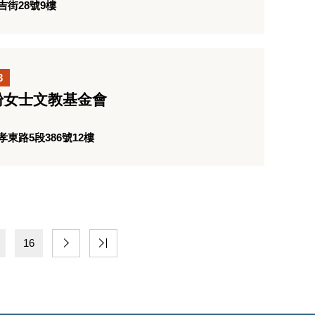
街28號9樓
3
粉女士文教基金會
東路5段386號12樓
16