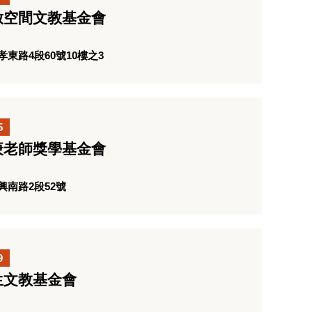
放空間文教基金會
東路4段60號10樓之3
5
庚老師獎學基金會
南路2段52號
9
生文教基金會