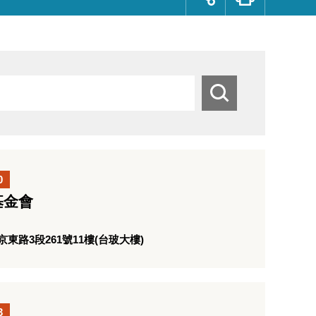
群
按
鈕
搜
尋
0
基金會
路3段261號11樓(台玻大樓)
3