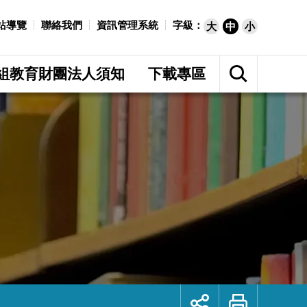
站導覽
聯絡我們
資訊管理系統
字級：
大
中
小
展
開
組教育財團法人須知
下載專區
網
站
搜
尋
展
列
開
印
社