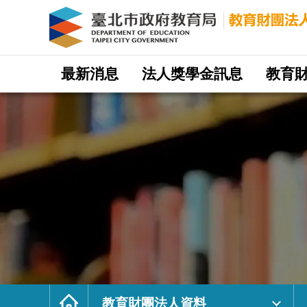
教
育
財
團
法
人
資
料
｜
網
臺
站
最新消息
法人獎學金訊息
教育
北
主
市
選
政
單
府
教
育
局
教
育
財
團
法
人
網
首
頁
教育財團法人資料