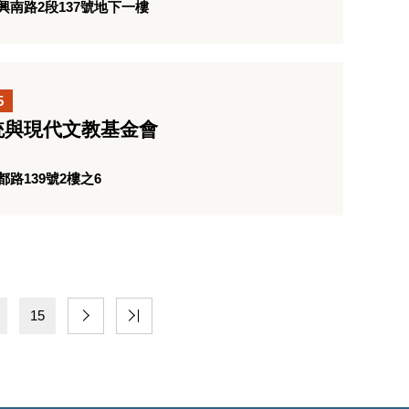
南路2段137號地下一樓
5
統與現代文教基金會
路139號2樓之6
15