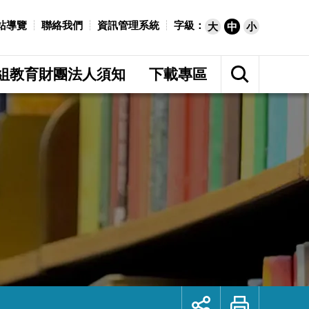
站導覽
聯絡我們
資訊管理系統
字級：
大
中
小
展
開
組教育財團法人須知
下載專區
網
站
搜
尋
展
列
開
印
社