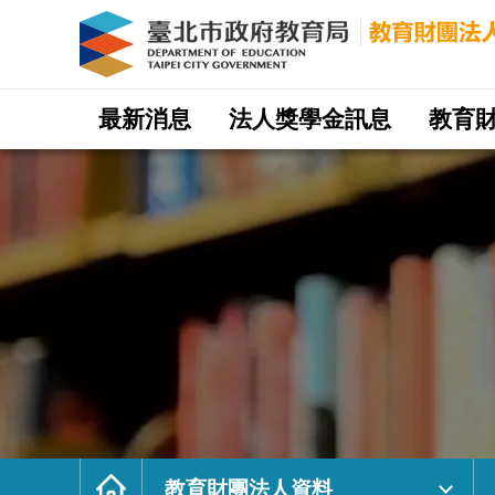
教
育
財
團
法
人
資
料
｜
網
臺
站
最新消息
法人獎學金訊息
教育
北
主
市
選
政
單
府
教
育
局
教
育
財
團
法
人
網
首
頁
教育財團法人資料