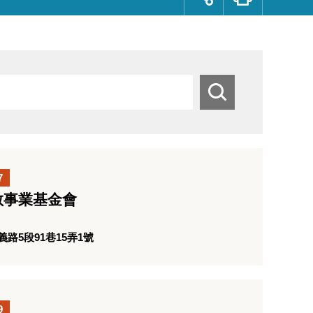
群
按
鈕
搜
尋
7
教事業基金會
路5段91巷15弄1號
9