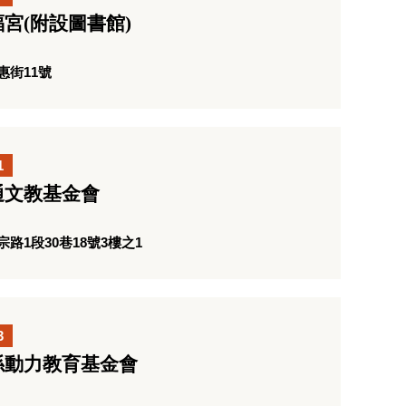
宮(附設圖書館)
惠街11號
1
通文教基金會
1段30巷18號3樓之1
3
係動力教育基金會