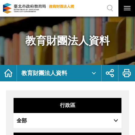
展
開
網
選
站
單
搜
開
尋
關
教
網
育
站
財
主
團
選
法
單
人
資
教育財團法人資料
料
｜
臺
北
市
政
府
教
育
局
首
展
列
教
頁
開
印
教育財團法人資料
育
社
財
群
團
按
法
鈕
人
網
行政區