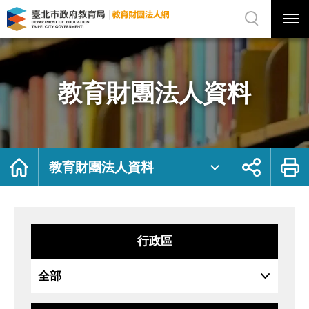
展
開
網
選
站
單
搜
開
尋
關
教
網
育
站
財
主
團
選
法
單
人
資
教育財團法人資料
料
｜
臺
北
市
政
府
教
育
局
首
展
列
教
頁
開
印
教育財團法人資料
育
社
財
群
團
按
法
鈕
人
網
行政區