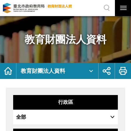
展
開
網
選
站
單
搜
開
尋
關
教
網
育
站
財
主
團
選
法
單
人
資
教育財團法人資料
料
｜
臺
北
市
政
府
教
育
局
首
展
列
教
頁
開
印
教育財團法人資料
育
社
財
群
團
按
法
鈕
人
網
行政區