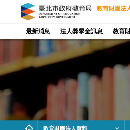
教
育
財
團
法
人
資
料
｜
網
臺
站
最新消息
法人獎學金訊息
教育
北
主
市
選
政
單
府
教
育
局
教
育
財
團
法
人
網
首
頁
教育財團法人資料