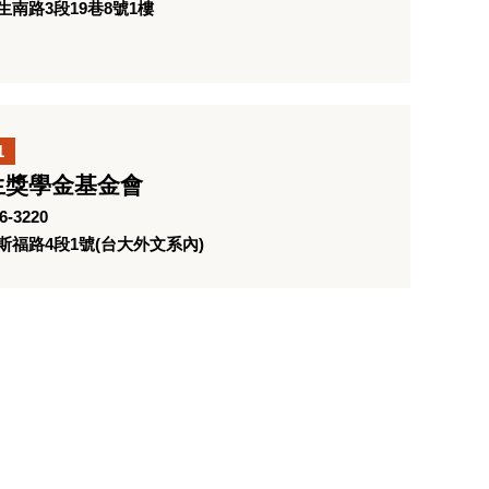
南路3段19巷8號1樓
1
生獎學金基金會
-3220
福路4段1號(台大外文系內)